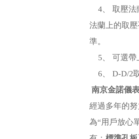
4、 取壓法
法蘭上的取壓
準。
5、 可選帶
6、 D-D
南京金諾儀
經過多年的努
為“用戶放心
有：
標準孔板