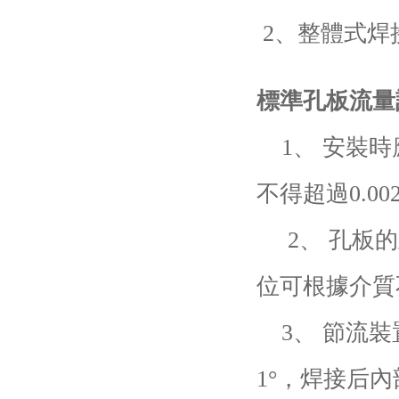
2、整體式焊
標準孔板流量
1、 安裝時
不得超過0.002
2、 孔板的
位可根據介質
3、 節流裝
1°，焊接后