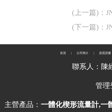
(上一篇)
：
(下一篇)
：
J
首頁
|
公司簡介
|
資質證書
聯系人：陳
管理
主營產品：
一體化楔形流量計,一