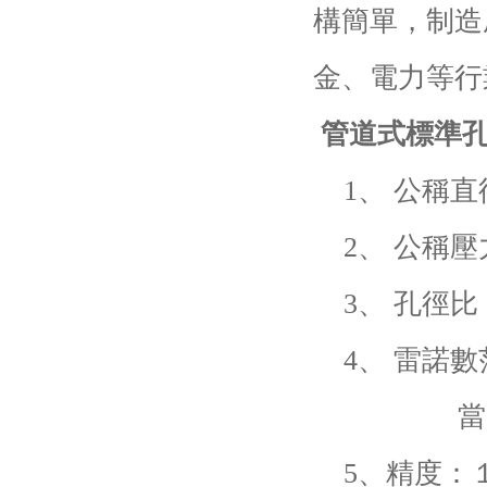
構簡單，制造
金、電力等行
管道式標準
1、 公稱直徑
2、 公稱壓力
3、 孔徑比：0.
4、 雷諾數范圍：
當0.45≤β≤
5、精度：