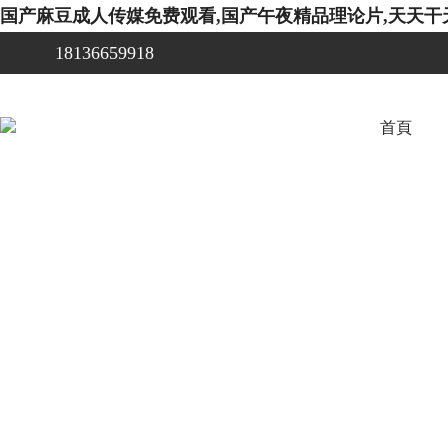
国产麻豆成人传媒免费观看,国产午夜精品理论片,天天干
18136659918
首頁