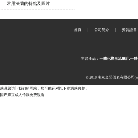
常用法蘭的特點及圖片
首頁
|
公司簡介
|
資質證書
主營產品：
一體化楔形流量計,一體
© 2018 南京金諾儀表有限公司(ww
感谢您访问我们的网站，您可能还对以下资源感兴趣：
国产麻豆成人传媒免费观看