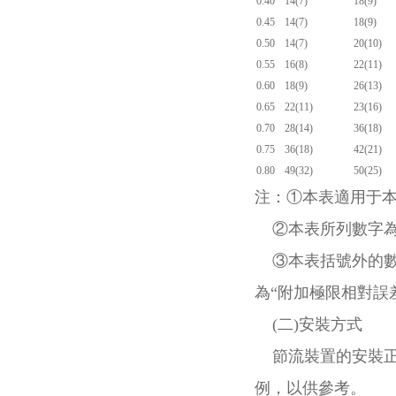
0.40
14(7)
18(9)
0.45
14(7)
18(9)
0.50
14(7)
20(10)
0.55
16(8)
22(11)
0.60
18(9)
26(13)
0.65
22(11)
23(16)
0.70
28(14)
36(18)
0.75
36(18)
42(21)
0.80
49(32)
50(25)
注：①本表適用于
②本表所列數字為管
③本表括號外的數
為“附加極限相對誤差
(二)安裝方式
節流裝置的安裝正
例，以供參考。