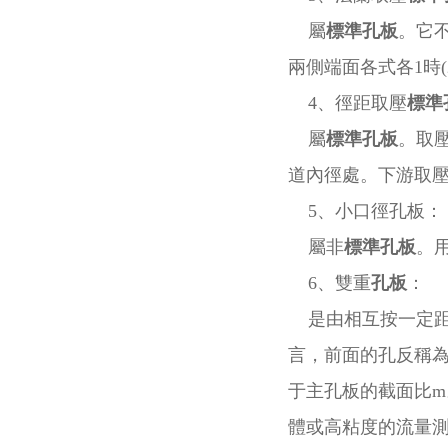
屬
標準孔板
。它
兩側端面各式各1時(
4、徑距取壓
標準
屬
標準孔板
。取
道內徑處。下游取
5、小口徑孔板：
屬非
標準孔板
。
6、雙重
孔板
：
是由相互按一定距
言，前面的孔反稱
于主孔板的截面比
體或高粘度的流量