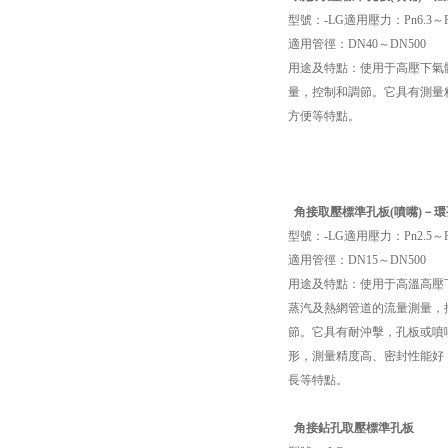
型號：-LG適用壓力：Pn6.3～P
適用管徑：DN40～DN500
用途及特點：使用于高壓下氣
量，控制和調節。它具有測量
方便等特點。
角接取壓標準孔板(噴嘴)－環孔
型號：-LG適用壓力：Pn2.5～Pn
適用管徑：DN15～DN500
用途及特點：使用于高溫高壓
蒸汽及熱網管道的流量測量，
節。它具有耐沖擊，孔板或噴
形，測量精度高、密封性能好
長等特點。
角接鉆孔取壓
標準孔板