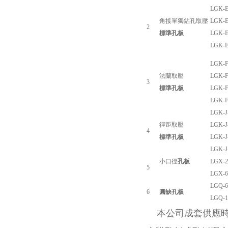
LGK-E
角接單獨鉆孔取壓
LGK-E
2
標準孔板
LGK-E
LGK-E
LGK-F
法蘭取壓
LGK-F
3
標準孔板
LGK-F
LGK-F
LGK-J
徑距取壓
LGK-J
4
標準孔板
LGK-J
LGK-J
小口徑
孔板
LGX-2
5
LGX-6
LGQ-6
6
圓缺孔板
LGQ-1
本公司成套供應時