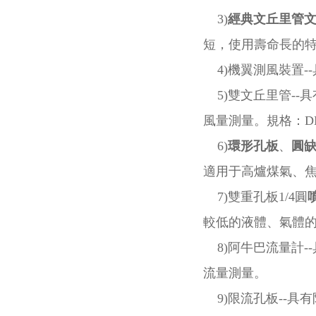
3)
經典文丘里管
短，使用壽命長的
4)機翼測風裝置-
5)雙文丘里管--
風量測量。規格：DN8
6)
環形孔板
、
圓
適用于高爐煤氣、
7)雙重孔板1/4圓
較低的液體、氣體
8)阿牛巴流量計-
流量測量。
9)限流孔板--具