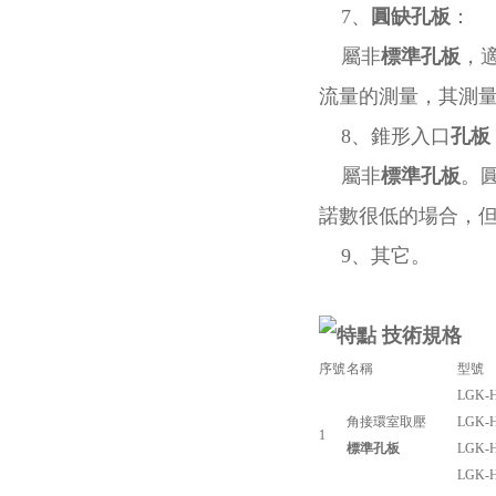
7、
圓缺孔板
：
屬非
標準孔板
，
流量的測量，其測
8、錐形入口
孔板
屬非
標準孔板
。
諾數很低的場合，但
9、其它。
技術規格
序號
名稱
型號
LGK-H
角接環室取壓
LGK-H
1
標準孔板
LGK-H
LGK-H