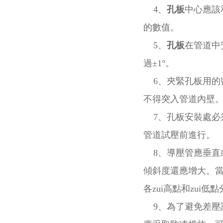
4、
孔板
中心應該和
的數值。
5、
孔板
在管道中
過±1°。
6、夾緊孔板用的密
不得突入管道內壁
7、孔板安裝處必
管道試壓前進行。
8、導壓管應垂直或
傾斜度還應增大。當
各zui高點和zui
9、為了避免差壓