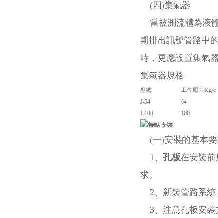
(四)集氣器
當被測流體為液體時
期排出訊號管路中
時，更應設置集氣
集氣器規格
型號
工作壓力Kg/c
J-64
64
J-100
100
安裝
(一)安裝的基本要
1、
孔板
在安裝前
求。
2、新裝管路系統
3、注意孔板安裝方