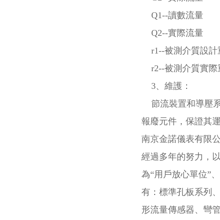
Q1--讀數流量
Q2--實際流量
r1--被測介質設計
r2--被測介質實際
3、維護：
節流裝置和導壓系
報廢元件，保證其
南京金諾儀表有限
經過多年的努力，以
為“用戶放心單位”
有：標準孔板系列
形流量傳感器、彎