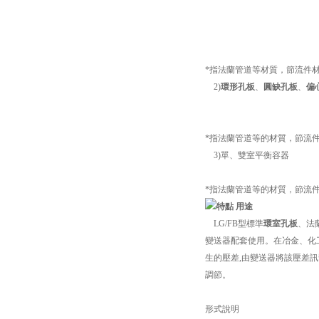
*指法蘭管道等材質，節流件
2)
環形孔板
、
圓缺孔板
、
偏
*指法蘭管道等的材質，節流
3)單、雙室平衡容器
*指法蘭管道等的材質，節流
用途
LG/FB型標準
環室孔板
、法
變送器配套使用。在冶金、化
生的壓差,由變送器將該壓差
調節。
形式說明