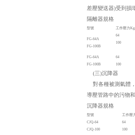
差壓變送器)受到損
隔離器規格
型號
工作壓力Kg/
64
FG-64A
100
FG-100B
FG-64A
64
FG-100B
100
(三)沉降器
對各種被測氣體，在
導壓管路中的污物
沉降器規格
型號
工作壓力
CJQ-64
64
CJQ-100
100