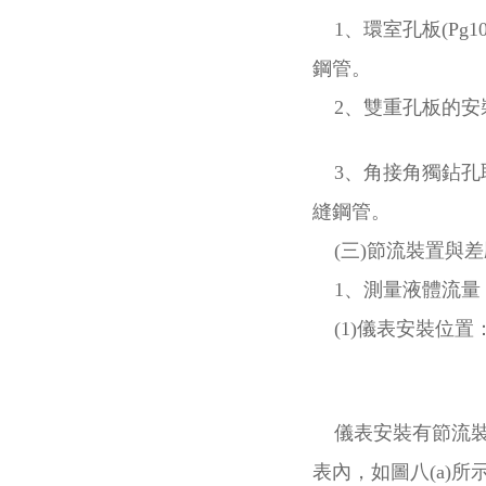
1、環室孔板(Pg1
鋼管。
2、雙重孔板的安裝
3、角接角獨鉆孔取
縫鋼管。
(三)節流裝置與差
1、測量液體流量
(1)儀表安裝位置
儀表安裝有節流裝
表內，如圖八(a)所