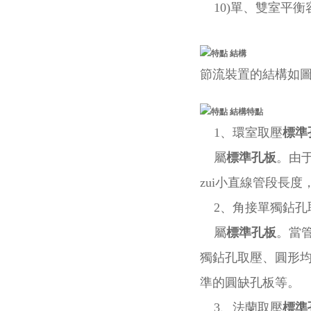
10)單、雙室平衡
結構
節流裝置的結構如
結構特點
1、環室取壓
標準
屬
標準孔板
。由
zui小直線管段長
2、角接單獨鉆孔
屬
標準孔板
。當管
獨鉆孔取壓、圓形
準的圓缺孔板等。
3、法蘭取壓
標準