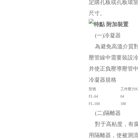
定購孔板或孔板環
尺寸。
附加裝置
(一)冷凝器
為避免高溫介質對
壓管線中需要裝設
并使正負壓導壓管
冷凝器規格
型號
工作壓力Kg
FL-64
64
FL-100
100
(二)隔離器
對于高粘度，有腐
用隔離器，使被測流