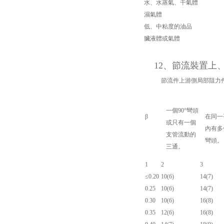
水、水蒸氣、干氣體
濕氣體
低、中粘度的油品
臟液體或氣體
12、節流裝置上
節流件上游側局部阻力件
一個90°彎頭
β
在同一
或只有一個
內有多個
支管流動的
彎頭。
三通。
1
2
3
≤0.20
10(6)
14(7)
0.25
10(6)
14(7)
0.30
10(6)
16(8)
0.35
12(6)
16(8)