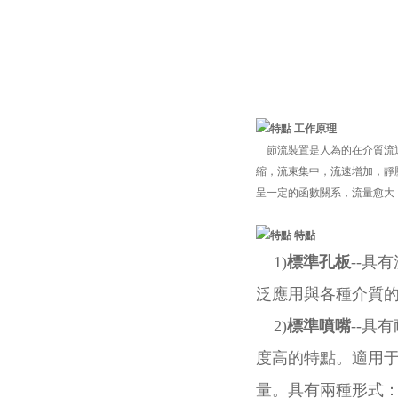
工作原理
節流裝置是人為的在介質流通
縮，流束集中，流速增加，靜
呈一定的函數關系，流量愈大
特點
1)
標準孔板
--具
泛應用與各種介質
2)
標準噴嘴
--具
度高的特點。適用
量。具有兩種形式：A：