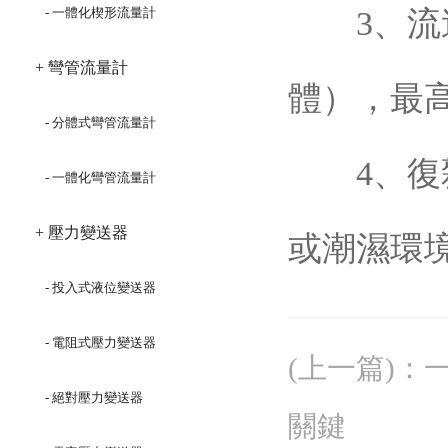
- 一體化楔形流量計
3、流速范
+ 彎管流量計
體），最高
- 分體式彎管流量計
4、復雜
- 一體化彎管流量計
+ 壓力變送器
或潮濕環
- 投入式液位變送器
- 電阻式壓力變送器
(上一篇)
：
- 絕對壓力變送器
關鍵