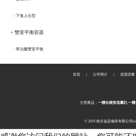
- 下進上出型
+ 雙室平衡容器
- 單法蘭雙室平衡
首頁
|
公司簡介
|
資質證書
主營產品：
一體化楔形流量計,一體
© 2018 南京金諾儀表有限公司(ww