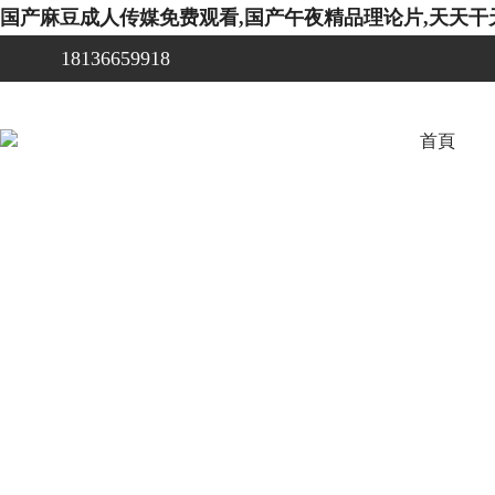
国产麻豆成人传媒免费观看,国产午夜精品理论片,天天干
18136659918
首頁