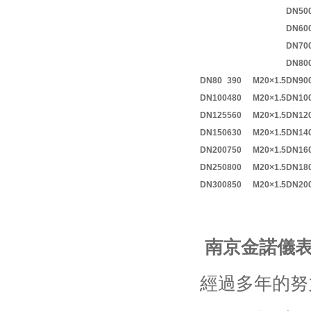
DN50
DN60
DN70
DN80
DN80
390
M20×1.5
DN90
DN100
480
M20×1.5
DN10
DN125
560
M20×1.5
DN12
DN150
630
M20×1.5
DN14
DN200
750
M20×1.5
DN16
DN250
800
M20×1.5
DN18
DN300
850
M20×1.5
DN20
南京金諾儀表
經過多年的努