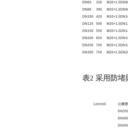
DN65
320
M20×1.5
DN8
DN80
390
M20×1.5
DN9
DN100
420
M20×1.5
DN1
DN125
500
M20×1.5
DN1
DN150
550
M20×1.5
DN1
DN200
650
M20×1.5
DN1
DN250
700
M20×1.5
DN1
DN300
750
M20×1.5
DN2
表2 采用防堵
L(mm)
C
公稱管
DN35
DN40
DN45