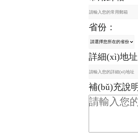
省份：
詳細(xì)地
補(bǔ)充說