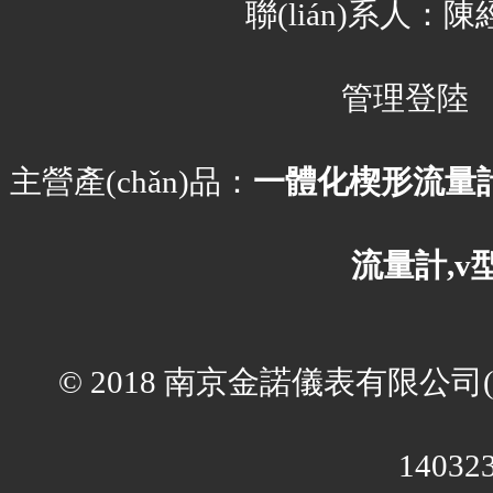
聯(lián)系人：陳
管理登陸
主營產(chǎn)品：
一體化楔形流量計
流量計,v
© 2018 南京金諾儀表有限公司(ww
14032