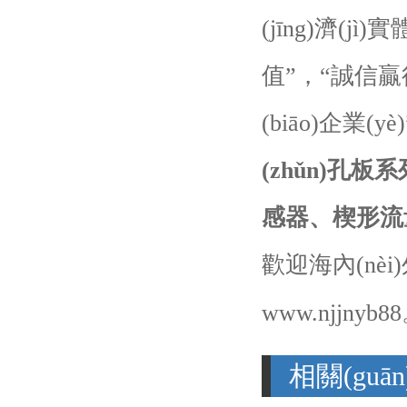
(jīng)濟(j
值”，“誠信
(biāo)企業
(zhǔn)孔板
感器、楔形流
歡迎海內(n
www.njjny
相關(guān