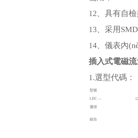
12、具有自
13、采用SM
14、儀表內(
插入式電磁流
1.選型代碼：
型號
LDC —
□
通徑
組合