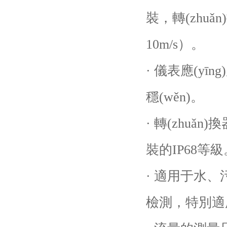
裝，轉(zhu
10m/s）。
· 儀表應(yī
穩(wěn)。
· 轉(zhu
裝的IP68等級
· 適用于水、污
檢測，特別適