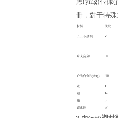
應(yīng)
冊，對于特殊流
材料
代號
316L不銹鋼
V
哈氏合金C
HC
哈氏合金B(yǎng)
HB
鈦
Ti
鉭
Ta
鉑
Pt
碳化鎢
W