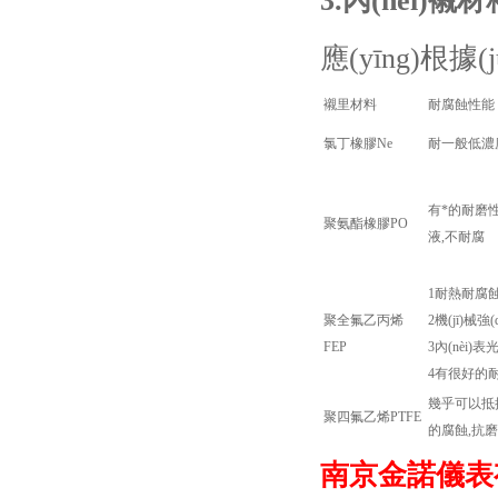
3.
內(nèi)襯
應(yīng)根
襯里材料
耐腐蝕性能
氯丁橡膠Ne
耐一般低濃
有*的耐磨性能
聚氨酯橡膠PO
液,不耐腐
1耐熱耐腐蝕性
聚全氟乙丙烯
2機(jī)械強
FEP
3內(nèi
4有很好的耐
幾乎可以抵抗所
聚四氟乙烯PTFE
的腐蝕,抗
南京金諾儀表